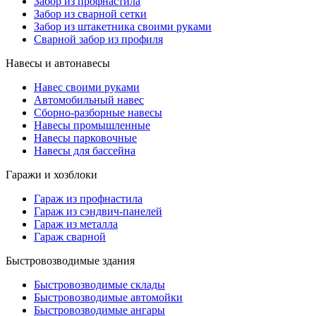
Забор из профнастила
Забор из сварной сетки
Забор из штакетника своими руками
Сварной забор из профиля
Навесы и автонавесы
Навес своими руками
Автомобильный навес
Сборно-разборные навесы
Навесы промышленные
Навесы парковочные
Навесы для бассейна
Гаражи и хозблоки
Гараж из профнастила
Гараж из сэндвич-панелей
Гараж из металла
Гараж сварной
Быстровозводимые здания
Быстровозводимые склады
Быстровозводимые автомойки
Быстровозводимые ангары