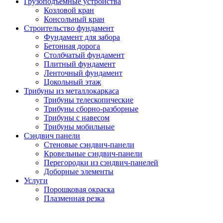
Грузоподъемные устройства
Козловой кран
Консольный кран
Строительство фундамент
Фундамент для забора
Бетонная дорога
Столбчатый фундамент
Плитный фундамент
Ленточный фундамент
Цокольный этаж
Трибуны из металлокаркаса
Трибуны телескопические
Трибуны сборно-разборные
Трибуны с навесом
Трибуны мобильные
Сэндвич панели
Стеновые сэндвич-панели
Кровельные сэндвич-панели
Перегородки из сэндвич-панелей
Доборные элементы
Услуги
Порошковая окраска
Плазменная резка