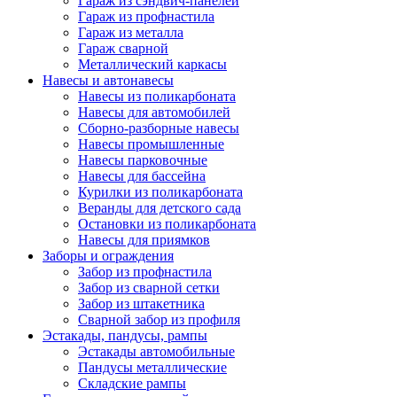
Гараж из сэндвич-панелей
Гараж из профнастила
Гараж из металла
Гараж сварной
Металлический каркасы
Навесы и автонавесы
Навесы из поликарбоната
Навесы для автомобилей
Сборно-разборные навесы
Навесы промышленные
Навесы парковочные
Навесы для бассейна
Курилки из поликарбоната
Веранды для детского сада
Остановки из поликарбоната
Навесы для приямков
Заборы и ограждения
Забор из профнастила
Забор из сварной сетки
Забор из штакетника
Сварной забор из профиля
Эстакады, пандусы, рампы
Эстакады автомобильные
Пандусы металлические
Складские рампы