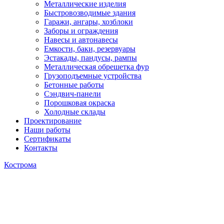
Металлические изделия
Быстровозводимые здания
Гаражи, ангары, хозблоки
Заборы и ограждения
Навесы и автонавесы
Емкости, баки, резервуары
Эстакады, пандусы, рампы
Металлическая обрешетка фур
Грузоподъемные устройства
Бетонные работы
Сэндвич-панели
Порошковая окраска
Холодные склады
Проектирование
Наши работы
Сертификаты
Контакты
Кострома
Гараж 7х15 в поселке
Бурцево