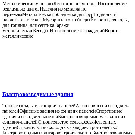
Металлические мангалы
Лестницы из металла
Изготовление
рекламных щитов
Изделия из металла по
чертежам
Металлическая обрешетка для фур
Поддоны и
паллеты из металла
Мусорные контейнеры
Ёмкости для воды,
для топлива, для септика
Гаражи
металлические
Беседки
Изготовление ограждений
Ворота
металлические
Быстровозводимые здания
Теплые склады из сэндвич панелей
Автосервисы из сэндвич-
панелей
Офисные здания из сэндвич панелей
Спортивные
здания из сэндвич панелей
Быстровозводимые магазины из
сэндвич-панелей
Cтроительство сельскохозяйственных
зданий
Строительство холодных складов
Строительство
Быстровозводимых ангаров
Строительство Быстровозводимых