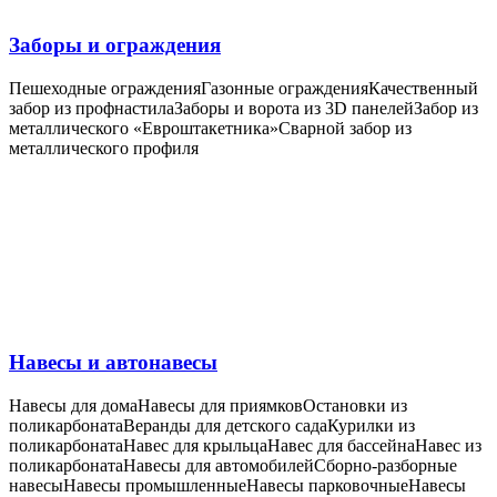
Заборы и ограждения
Пешеходные ограждения
Газонные ограждения
Качественный
забор из профнастила
Заборы и ворота из 3D панелей
Забор из
металлического «Евроштакетника»
Сварной забор из
металлического профиля
Навесы и автонавесы
Навесы для дома
Навесы для приямков
Остановки из
поликарбоната
Веранды для детского сада
Курилки из
поликарбоната
Навес для крыльца
Навес для бассейна
Навес из
поликарбоната
Навесы для автомобилей
Сборно-разборные
навесы
Навесы промышленные
Навесы парковочные
Навесы