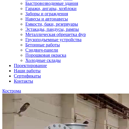
Быстровозводимые здания
Гаражи, ангары, хозблоки
Заборы и ограждения
Навесы и автонавесы
Емкости, баки, резервуары
Эстакады, пандусы, рампы
Металлическая обрешетка фур
Грузоподъемные устройства
Бетонные работы
Сэндвич-панели
Порошковая окраска
Холодные склады
Проектирование
Наши работы
Сертификаты
Контакты
Кострома