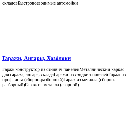
складов
Быстровозводимые автомойки
Гаражи, Ангары, Хозблоки
Гараж конструктор из сэндвич панелей
Металлический каркас
для гаража, ангара, склада
Гаражи из сэндвич-панелей
Гараж из
профлиста (сборно-разборный)
Гараж из металла (сборно-
разборный)
Гараж из металла (сварной)