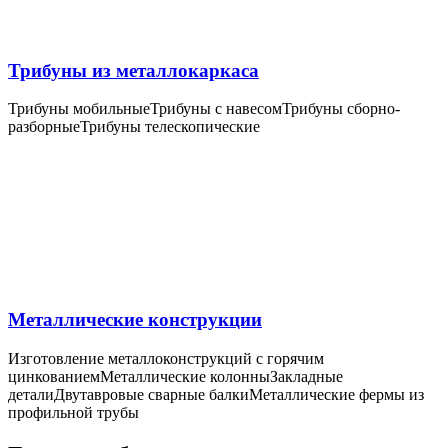
Трибуны из металлокаркаса
Трибуны мобильные
Трибуны с навесом
Трибуны сборно-
разборные
Трибуны телескопические
Металлические конструкции
Изготовление металлоконструкций с горячим
цинкованием
Металлические колонны
Закладные
детали
Двутавровые сварные балки
Металлические фермы из
профильной трубы