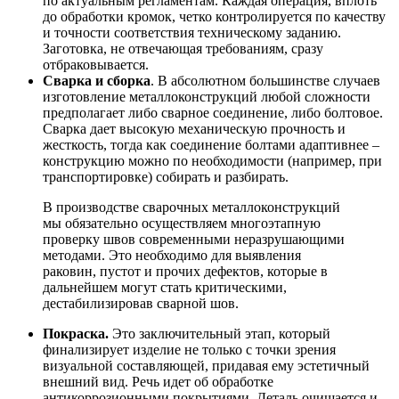
по актуальным регламентам. Каждая операция, вплоть
до обработки кромок, четко контролируется по качеству
и точности соответствия техническому заданию.
Заготовка, не отвечающая требованиям, сразу
отбраковывается.
Сварка и сборка
. В абсолютном большинстве случаев
изготовление металлоконструкций любой сложности
предполагает либо сварное соединение, либо болтовое.
Сварка дает высокую механическую прочность и
жесткость, тогда как соединение болтами адаптивнее –
конструкцию можно по необходимости (например, при
транспортировке) собирать и разбирать.
В производстве сварочных металлоконструкций
мы обязательно осуществляем многоэтапную
проверку швов современными неразрушающими
методами. Это необходимо для выявления
раковин, пустот и прочих дефектов, которые в
дальнейшем могут стать критическими,
дестабилизировав сварной шов.
Покраска.
Это заключительный этап, который
финализирует изделие не только с точки зрения
визуальной составляющей, придавая ему эстетичный
внешний вид. Речь идет об обработке
антикоррозионными покрытиями. Деталь очищается и