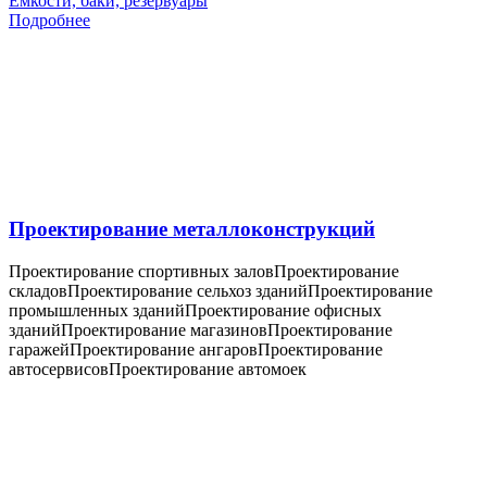
Емкости, баки, резервуары
Подробнее
Проектирование металлоконструкций
Проектирование спортивных залов
Проектирование
складов
Проектирование сельхоз зданий
Проектирование
промышленных зданий
Проектирование офисных
зданий
Проектирование магазинов
Проектирование
гаражей
Проектирование ангаров
Проектирование
автосервисов
Проектирование автомоек