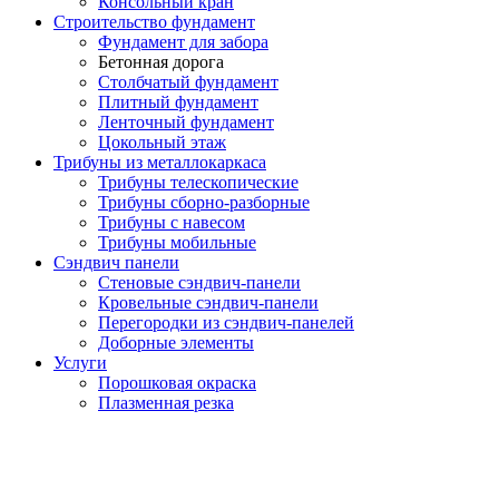
Консольный кран
Строительство фундамент
Фундамент для забора
Бетонная дорога
Столбчатый фундамент
Плитный фундамент
Ленточный фундамент
Цокольный этаж
Трибуны из металлокаркаса
Трибуны телескопические
Трибуны сборно-разборные
Трибуны с навесом
Трибуны мобильные
Сэндвич панели
Стеновые сэндвич-панели
Кровельные сэндвич-панели
Перегородки из сэндвич-панелей
Доборные элементы
Услуги
Порошковая окраска
Плазменная резка