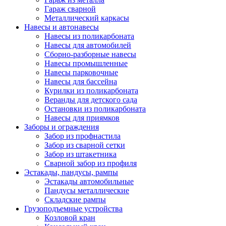
Гараж сварной
Металлический каркасы
Навесы и автонавесы
Навесы из поликарбоната
Навесы для автомобилей
Сборно-разборные навесы
Навесы промышленные
Навесы парковочные
Навесы для бассейна
Курилки из поликарбоната
Веранды для детского сада
Остановки из поликарбоната
Навесы для приямков
Заборы и ограждения
Забор из профнастила
Забор из сварной сетки
Забор из штакетника
Сварной забор из профиля
Эстакады, пандусы, рампы
Эстакады автомобильные
Пандусы металлические
Складские рампы
Грузоподъемные устройства
Козловой кран