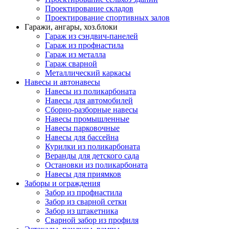
Проектирование складов
Проектирование спортивных залов
Гаражи, ангары, хоз.блоки
Гараж из сэндвич-панелей
Гараж из профнастила
Гараж из металла
Гараж сварной
Металлический каркасы
Навесы и автонавесы
Навесы из поликарбоната
Навесы для автомобилей
Сборно-разборные навесы
Навесы промышленные
Навесы парковочные
Навесы для бассейна
Курилки из поликарбоната
Веранды для детского сада
Остановки из поликарбоната
Навесы для приямков
Заборы и ограждения
Забор из профнастила
Забор из сварной сетки
Забор из штакетника
Сварной забор из профиля