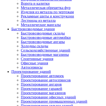
Ворота и калитки
Металлическая обрешетка фур
Изделия из металла по чертежам
Рекламные щиты и конструкции
Лестницы из металла
Металлические мангалы
Быстровозводимые здания
Быстровозводимые склады
Быстровозводимые автомойки
Быстровозводимые ангары
Холодны склады
Сельскохозяйственные зданий
Быстровозводимые магазины
Спортивные здания
Офисные здания
Автосервисы
Проектирование зданий
Проектирование автомоек
Проектирование автосервисов
Проектирование ангаров
Проектирование гаражей
Проектирование магазинов
Проектирование офисных зданий
Проектирование промышленных зданий
Проектирование сельхоз зданий