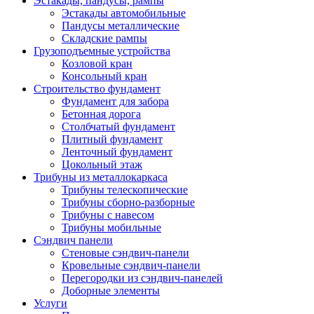
Эстакады, пандусы, рампы
Эстакады автомобильные
Пандусы металлические
Складские рампы
Грузоподъемные устройства
Козловой кран
Консольный кран
Строительство фундамент
Фундамент для забора
Бетонная дорога
Столбчатый фундамент
Плитный фундамент
Ленточный фундамент
Цокольный этаж
Трибуны из металлокаркаса
Трибуны телескопические
Трибуны сборно-разборные
Трибуны с навесом
Трибуны мобильные
Сэндвич панели
Стеновые сэндвич-панели
Кровельные сэндвич-панели
Перегородки из сэндвич-панелей
Доборные элементы
Услуги