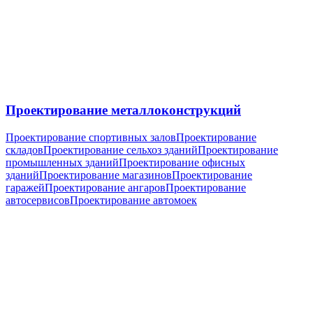
Проектирование металлоконструкций
Проектирование спортивных залов
Проектирование
складов
Проектирование сельхоз зданий
Проектирование
промышленных зданий
Проектирование офисных
зданий
Проектирование магазинов
Проектирование
гаражей
Проектирование ангаров
Проектирование
автосервисов
Проектирование автомоек