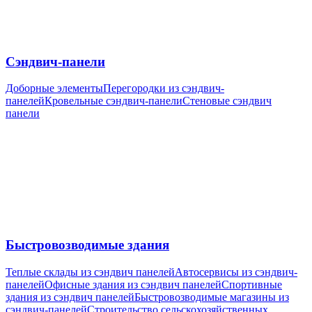
Сэндвич-панели
Доборные элементы
Перегородки из сэндвич-
панелей
Кровельные сэндвич-панели
Стеновые сэндвич
панели
Быстровозводимые здания
Теплые склады из сэндвич панелей
Автосервисы из сэндвич-
панелей
Офисные здания из сэндвич панелей
Спортивные
здания из сэндвич панелей
Быстровозводимые магазины из
сэндвич-панелей
Cтроительство сельскохозяйственных