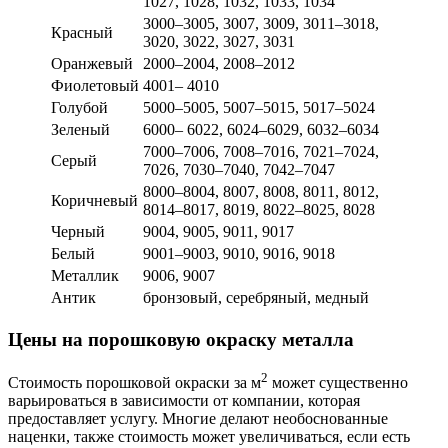
1027, 1028, 1032, 1033, 1034
3000–3005, 3007, 3009, 3011–3018,
Красный
3020, 3022, 3027, 3031
Оранжевый
2000–2004, 2008–2012
Фиолетовый
4001– 4010
Голубой
5000–5005, 5007–5015, 5017–5024
Зеленый
6000– 6022, 6024–6029, 6032–6034
7000–7006, 7008–7016, 7021–7024,
Серый
7026, 7030–7040, 7042–7047
8000–8004, 8007, 8008, 8011, 8012,
Коричневый
8014–8017, 8019, 8022–8025, 8028
Черный
9004, 9005, 9011, 9017
Белый
9001–9003, 9010, 9016, 9018
Металлик
9006, 9007
Антик
бронзовый, серебряный, медный
Цены
на
порошковую окраску металла
2
Стоимость порошковой окраски за м
может существенно
варьироваться в зависимости от компании, которая
предоставляет услугу. Многие делают необоснованные
наценки, также стоимость может увеличиваться, если есть