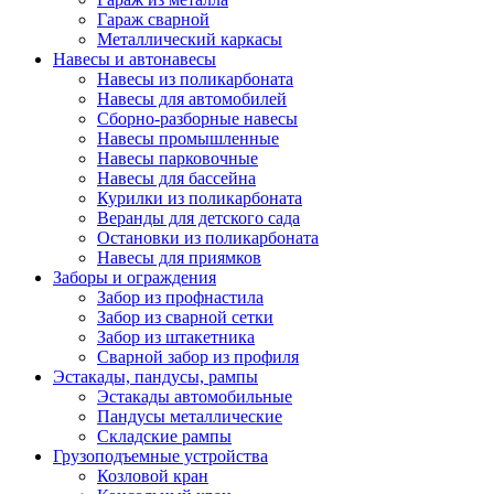
Гараж сварной
Металлический каркасы
Навесы и автонавесы
Навесы из поликарбоната
Навесы для автомобилей
Сборно-разборные навесы
Навесы промышленные
Навесы парковочные
Навесы для бассейна
Курилки из поликарбоната
Веранды для детского сада
Остановки из поликарбоната
Навесы для приямков
Заборы и ограждения
Забор из профнастила
Забор из сварной сетки
Забор из штакетника
Сварной забор из профиля
Эстакады, пандусы, рампы
Эстакады автомобильные
Пандусы металлические
Складские рампы
Грузоподъемные устройства
Козловой кран