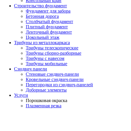
Консольный кран
Строительство фундамент
Фундамент для забора
Бетонная дорога
Столбчатый фундамент
Плитный фундамент
Ленточный фундамент
Цокольный этаж
Трибуны из металлокаркаса
Трибуны телескопические
Трибуны сборно-разборные
Трибуны с навесом
Трибуны мобильные
Сэндвич панели
Стеновые сэндвич-панели
Кровельные сэндвич-панели
Перегородки из сэндвич-панелей
Доборные элементы
Услуги
Порошковая окраска
Плазменная резка